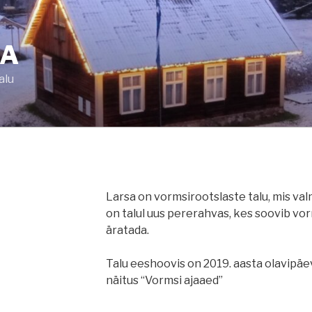
SA
alu
Larsa on vormsirootslaste talu, mis valm
on talul uus pererahvas, kes soovib vor
äratada.
Talu eeshoovis on 2019. aasta olavipäevas
näitus “Vormsi ajaaed”