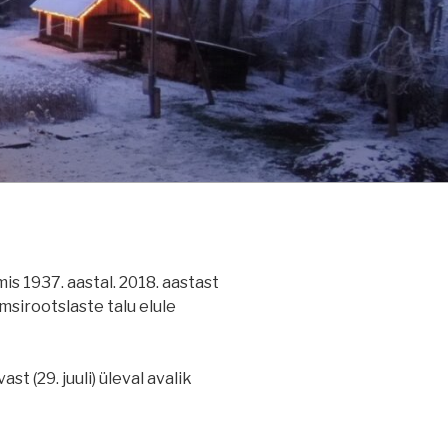
is 1937. aastal. 2018. aastast
msirootslaste talu elule
t (29. juuli) üleval avalik