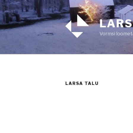
Liigu
sisu
juurde
LAR
Vormsi loomet
LARSA TALU